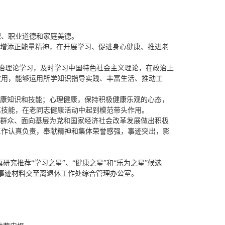
德、职业道德和家庭美德。
业增添正能量精神，在开展学习、促进身心健康、推进老
政治理论学习，及时学习中国特色社会主义理论，在政治上
致用，能够运用所学知识指导实践、丰富生活、推动工
健康知识和技能；心理健康，保持积极健康乐观的心态，
艺技能，在老同志健康活动中起到模范带头作用。
向群众、面向基层为党和国家经济社会改革发展做出积极
工作认真负责，奉献精神和集体荣誉感强，事迹突出，影
推荐“学习之星”、“健康之星”和“乐为之星”候选
和事迹材料交至离退休工作处综合管理办公室。