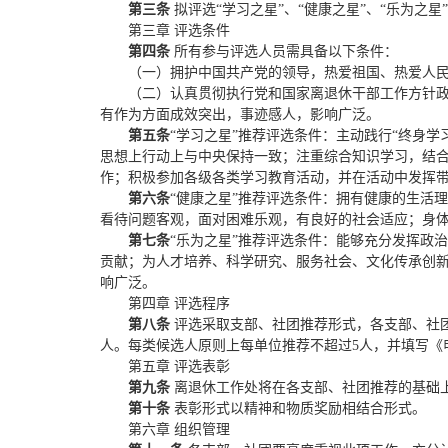
第三条
拟评选“学习之星”、“健康之星”、“乐为之星
第三章 评选条件
第四条
所有参与评选人员需具备以下条件：
（一）拥护中国共产党的领导，热爱祖国、热爱人
（二）认真贯彻执行党和国家离退休干部工作方针政
有作为方面成效突出，事迹感人，影响广泛。
第五条
“学习之星”推荐评选条件：主动践行“终身
思想上行动上与中央保持一致；注重综合知识学习，结
作；积极参加各级各类学习教育活动，并在活动中发挥
第六条
“健康之星”推荐评选条件：拥有健康的生活
看待问题客观，面对困难乐观，有良好的社会适应；身
第七条
“乐为之星”推荐评选条件：能够充分发挥政
贡献；为人才培养、科学研究、服务社会、文化传承创
响广泛。
第四章 评选程序
第八条
评选采取支部、社团推荐形式，各支部、社团
人。每类候选人原则上每单位推荐不超过5人，并填写《
第五章 评选表彰
第九条
离退休工作处将在各支部、社团推荐的基础
第十条
表彰形式以精神和物质奖励相结合形式。
第六章 组织管理