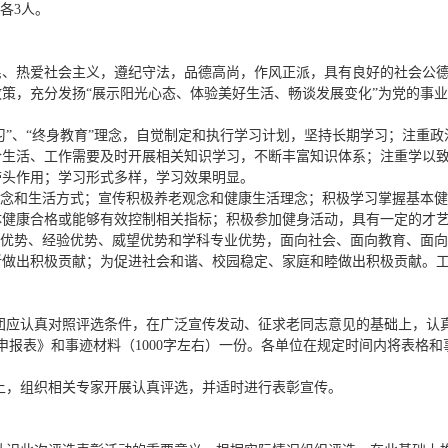
”各3人。
民、热爱社会主义，遵纪守法，品德高尚，作风正派，具有良好的社会公
策，充分发扬“展示阳光心态、体验美好生活、畅谈发展变化”为党的事
学习”、“终身教育”理念，自觉制定和执行学习计划，坚持长期学习；注重
合生活、工作需要及时开展相关知识学习，不断丰富知识体系；注重学以
带头作用；学习形式多样，学习效果明显。
理念和生活方式；宣传积极养老观念和健康生活理念；积极学习掌握基本
体健康合格或能够有效控制相关指标；积极参加健身活动，具有一定的才
治优势、经验优势、威望优势和学科专业优势，面向社会、面向教育、面
新做出积极贡献；为促进社会和谐、校园稳定、家庭和睦做出积极贡献。
应认真对照评选条件，在广泛宣传发动、征求老同志意见的基础上，认真研究
申报表》和事迹材料（1000字左右）一份。各单位在规定时间内将表格
上，组织相关专家开展认真评选，并适时进行表彰宣传。